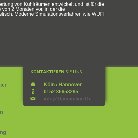
tung von Kühlräumen entwickelt und ist für die
von 2 Monaten vor, in der die
istisch. Moderne Simulationsverfahren wie WUFI
KONTAKTIEREN
SIE UNS
___
Köln / Hannover
uer
___
0152 36653295
___
Info@daemmline.de
en
ung