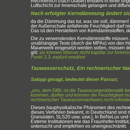
Rechnerisch (nach Glaser) entsteht in einer u
Luftschicht zur Innenschale gelangen und diffu
Nach erfolgter Kerndämmung ändert sich
da die Dämmung das tut, was sie soll, dämmen! 
der Außenschale anfallende Feuchtigkeit darf n
Das ist den Herstellern von Kerndämmstoffen, de
Die zu verwendenden Kerndämmstoffe müssen auf
unabhängige Tests (durch die MPAs) von den He
Mauerwerk eingesetzt werden sollen, müssen den 
gilt:
sie können Wasser nicht kapillar zur Innens
Punkt 3.3. explizit erwähnt:
Tauwasserschutz, Ein rechnerischer Nac
Salopp gesagt, bedeutet dieser Passus:
„uns, dem DIBt, ist die Tauwasserproblematik 
kommen, dürfen und können die Feuchtigkeit nich
rechnerischer Tauwassernachweis nicht erforder
Dieses bauphysikalische Phänomen des rechneris
dieses Verfahren bekannt, in Deutschland sind
Granulaten, SLS20 usw. usw.). In BeNeLux und
Externe Institutionen wie das Fraunhofer-Institu
untersucht und empfehlen es uneingeschränkt.