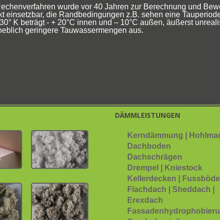
Rechenverfahren wurde vor 40 Jahren zur Berechnung und Bewer
 einsetzbar, die Randbedingungen z.B. sehen eine Tauperiode 
0° K beträgt - + 20°C innen und – 10°C außen, äußerst unreal
eblich geringere Tauwassermengen aus.
DÄMMLEISTUNGEN
Kerndämmung | Hohlma
Dachboden
Dachschrägen
Drempel | Kniestock
Kellerdecken | Fussböd
Flachdach | Sheddach |
Erexdach
Fassadenhydrophobier