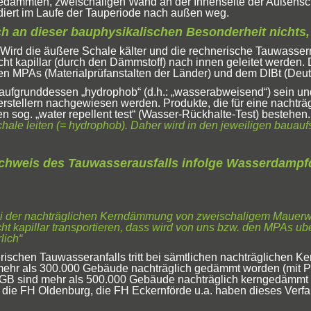
ngedämmten, zweischaligen Wand an der Innenseite der Außensc
ndiert im Laufe der Tauperiode nach außen weg.
 an dieser bauphysikalischen Besonderheit nichts,
Wird die äußere Schale kälter und die rechnerische Tauwasserme
icht kapillar (durch den Dämmstoff) nach innen geleitet werden
n MPAs (Materialprüfanstalten der Länder) und dem DIBt (Deutsc
grunddessen „hydrophob“ (d.h.: „wasserabweisend“) sein und 
rstellern nachgewiesen werden. Produkte, die für eine nacht
sog. „water repellent test“ (Wasser-Rückhalte-Test) bestehen. 
chale leiten (= hydrophob). Daher wird in den jeweiligen bauau
hweis des Tauwasserausfalls infolge Wasserdampfdif
bei der nachträglichen Kerndämmung von zweischaligem Mauerwer
t kapillar transportieren, dass wird von uns bzw. den MPAs uber
lich“
chen Tauwasseranfalls tritt bei sämtlichen nachträglichen Ke
 mehr als 300.000 Gebäude nachträglich gedämmt worden (mit 
 GB sind mehr als 500.000 Gebäude nachträglich kerngedämmt
t, die FH Oldenburg, die FH Eckernförde u.a. haben dieses Verfa