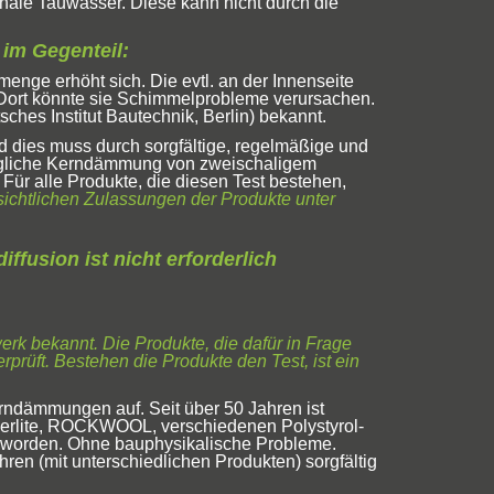
hale Tauwasser. Diese kann nicht durch die
 im Gegenteil:
nge erhöht sich. Die evtl. an der Innenseite
. Dort könnte sie Schimmelprobleme verursachen.
hes Institut Bautechnik, Berlin) bekannt.
dies muss durch sorgfältige, regelmäßige und
rägliche Kerndämmung von zweischaligem
Für alle Produkte, die diesen Test bestehen,
fsichtlichen Zulassungen der Produkte unter
fusion ist nicht erforderlich
k bekannt. Die Produkte, die dafür in Frage
prüft. Bestehen die Produkte den Test, ist ein
rndämmungen auf. Seit über 50 Jahren ist
Perlite, ROCKWOOL, verschiedenen Polystyrol-
 worden. Ohne bauphysikalische Probleme.
hren (mit unterschiedlichen Produkten) sorgfältig